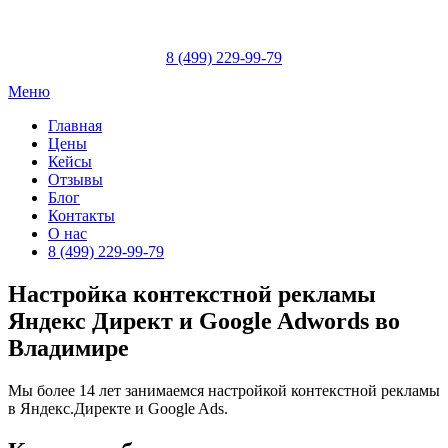
Skip
to
content
8 (499) 229-99-79
Меню
Главная
Цены
Кейсы
Отзывы
Блог
Контакты
О нас
8 (499) 229-99-79
Настройка контекстной рекламы
Яндекс Директ и Google Adwords во
Владимире
Мы более 14 лет занимаемся настройкой контекстной рекламы
в Яндекс.Директе и Google Ads.