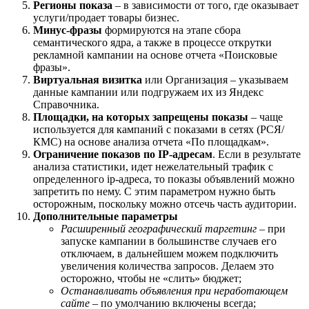
Регионы показа
– в зависимости от того, где оказывает
услуги/продает товары бизнес.
Минус-фразы
формируются на этапе сбора
семантического ядра, а также в процессе открутки
рекламной кампании на основе отчета «Поисковые
фразы».
Виртуальная визитка
или Организация – указываем
данные кампании или подгружаем их из Яндекс
Справочника.
Площадки, на которых запрещены показы
– чаще
используется для кампаний с показами в сетях (РСЯ/
КМС) на основе анализа отчета «По площадкам».
Ограничение показов по IP-адресам
. Если в результате
анализа статистики, идет нежелательный трафик с
определенного ip-адреса, то показы объявлений можно
запретить по нему. С этим параметром нужно быть
осторожным, поскольку можно отсечь часть аудитории.
Дополнительные параметры
Расширенный географический таргетинг
– при
запуске кампании в большинстве случаев его
отключаем, в дальнейшем можем подключить
увеличения количества запросов. Делаем это
осторожно, чтобы не «слить» бюджет;
Останавливать объявления при неработающем
сайте
– по умолчанию включены всегда;