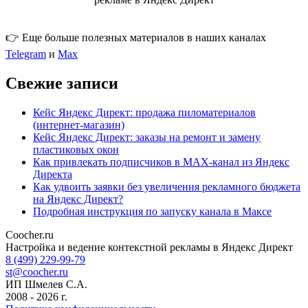
👉 Еще больше полезных материалов в наших каналах
Telegram
и
Max
Свежие записи
Кейс Яндекс Директ: продажа пиломатериалов
(интернет-магазин)
Кейс Яндекс Директ: заказы на ремонт и замену
пластиковых окон
Как привлекать подписчиков в MAX-канал из Яндекс
Директа
Как удвоить заявки без увеличения рекламного бюджета
на Яндекс Директ?
Подробная инструкция по запуску канала в Максе
Coocher.ru
Amphibious Theme by
TemplatePocket
⋅
Powered by
WordPress
Настройка и ведение контекстной рекламы в Яндекс Директ
8 (499) 229-99-79
st@coocher.ru
ИП Шмелев С.А.
2008 - 2026 г.