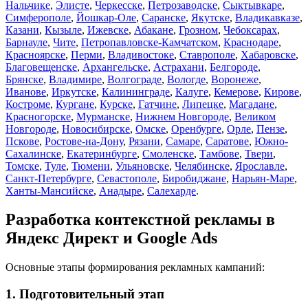
Нальчике
,
Элисте
,
Черкесске
,
Петрозаводске
,
Сыктывкаре
,
Симферополе
,
Йошкар-Оле
,
Саранске
,
Якутске
,
Владикавказе
,
Казани
,
Кызыле
,
Ижевске
,
Абакане
,
Грозном
,
Чебоксарах
,
Барнауле
,
Чите
,
Петропавловске-Камчатском
,
Краснодаре
,
Красноярске
,
Перми
,
Владивостоке
,
Ставрополе
,
Хабаровске
,
Благовещенске
,
Архангельске
,
Астрахани
,
Белгороде
,
Брянске
,
Владимире
,
Волгограде
,
Вологде
,
Воронеже
,
Иванове
,
Иркутске
,
Калининграде
,
Калуге
,
Кемерове
,
Кирове
,
Костроме
,
Кургане
,
Курске
,
Гатчине
,
Липецке
,
Магадане
,
Красногорске
,
Мурманске
,
Нижнем Новгороде
,
Великом
Новгороде
,
Новосибирске
,
Омске
,
Оренбурге
,
Орле
,
Пензе
,
Пскове
,
Ростове-на-Дону
,
Рязани
,
Самаре
,
Саратове
,
Южно-
Сахалинске
,
Екатеринбурге
,
Смоленске
,
Тамбове
,
Твери
,
Томске
,
Туле
,
Тюмени
,
Ульяновске
,
Челябинске
,
Ярославле
,
Санкт-Петербурге
,
Севастополе
,
Биробиджане
,
Нарьян-Маре
,
Ханты-Мансийске
,
Анадыре
,
Салехарде
.
Разработка контекстной рекламы в
Яндекс Директ и Google Ads
Основные этапы формирования рекламных кампаний:
1. Подготовительный этап