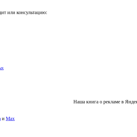
дит или консультацию:
ых
Наша книга о рекламе в Янде
m
и
Max