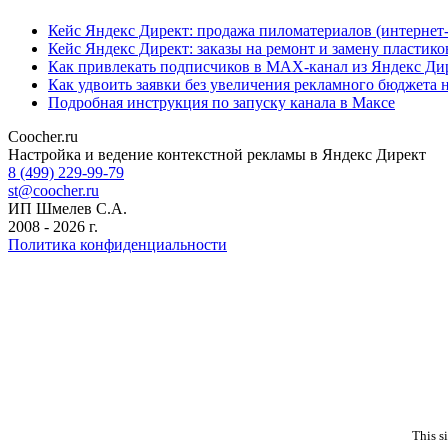
Кейс Яндекс Директ: продажа пиломатериалов (интернет
Кейс Яндекс Директ: заказы на ремонт и замену пластик
Как привлекать подписчиков в MAX-канал из Яндекс Ди
Как удвоить заявки без увеличения рекламного бюджета 
Подробная инструкция по запуску канала в Максе
Coocher.ru
Amphibious Theme by
TemplatePocket
⋅
Powered by
WordPress
Настройка и ведение контекстной рекламы в Яндекс Директ
8 (499) 229-99-79
st@coocher.ru
ИП Шмелев С.А.
2008 - 2026 г.
Политика конфиденциальности
This s