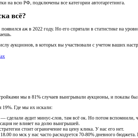
ки на всю РФ, подключены все категории автотаргетинга.
ка всё?
явился аж в 2022 году. Но его спрятали в статистике на уровне
ваешь.
лу аукционов, в которых вы участвовали с учетом ваших настр
ax
стройками мы в 81% случаев выигрывали аукционы, и показы был
я 19%. Где мы их искали:
 сделали аудит минус-слов, там всё ок. Но потом вспомнили, 
сация не влияет на долю выигрышей.
стратегии стоит ограничение на цену клика. У нас его нет.
к 18.00 по мск у нас часто расходуется 70-80% дневного бюджет