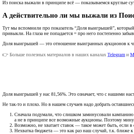
Из поиска выжали в принципе всё — показываемся круглые сут
А действительно ли мы выжали из Поис
Тут мы вспомнили про показатель “Доля выигрышей”, который по
привыкли. На глаза не попадается = про него постепенно забы
Доля выигрышей — это отношение выигранных аукционов к чис
👉 Больше полезных материалов в наших каналах
Telegram
и
M
Доля выигрышей у нас 81,56%. Это означает, что с нашими на
Не так-то и плохо. Но в нашем случаев надо добрать оставшиес
Сначала подумали, что слишком заминусовали кампанию —
а не в принципе все возможные аукционы. Поэтому мину
Возможно, не хватает ставок — такое может быть, если в 
Нехватка бюджета — это как раз наш случай, т.к. ближе 