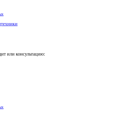
ых
цтехники
дит или консультацию:
ых