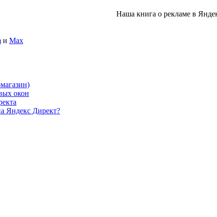
Наша книга о рекламе в Янде
m
и
Max
-магазин)
овых окон
ректа
на Яндекс Директ?