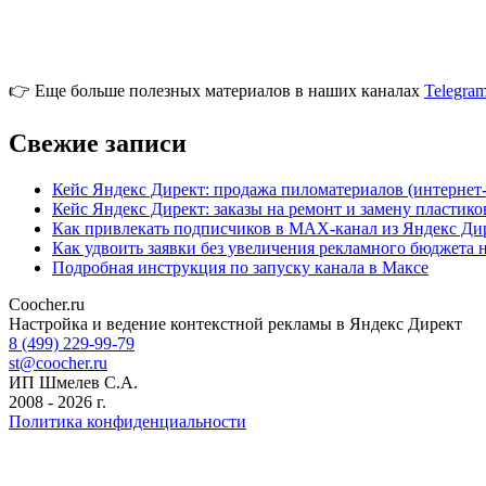
👉 Еще больше полезных материалов в наших каналах
Telegra
Свежие записи
Кейс Яндекс Директ: продажа пиломатериалов (интернет
Кейс Яндекс Директ: заказы на ремонт и замену пластик
Как привлекать подписчиков в MAX-канал из Яндекс Ди
Как удвоить заявки без увеличения рекламного бюджета 
Подробная инструкция по запуску канала в Максе
Coocher.ru
Amphibious Theme by
TemplatePocket
⋅
Powered by
WordPress
Настройка и ведение контекстной рекламы в Яндекс Директ
8 (499) 229-99-79
st@coocher.ru
ИП Шмелев С.А.
2008 - 2026 г.
Политика конфиденциальности