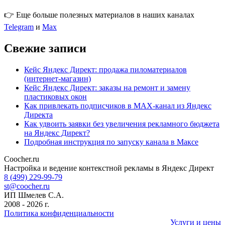
👉 Еще больше полезных материалов в наших каналах
Telegram
и
Max
Свежие записи
Кейс Яндекс Директ: продажа пиломатериалов
(интернет-магазин)
Кейс Яндекс Директ: заказы на ремонт и замену
пластиковых окон
Как привлекать подписчиков в MAX-канал из Яндекс
Директа
Как удвоить заявки без увеличения рекламного бюджета
на Яндекс Директ?
Подробная инструкция по запуску канала в Максе
Coocher.ru
Amphibious Theme by
TemplatePocket
⋅
Powered by
WordPress
Настройка и ведение контекстной рекламы в Яндекс Директ
8 (499) 229-99-79
st@coocher.ru
ИП Шмелев С.А.
2008 - 2026 г.
Политика конфиденциальности
Услуги и цены