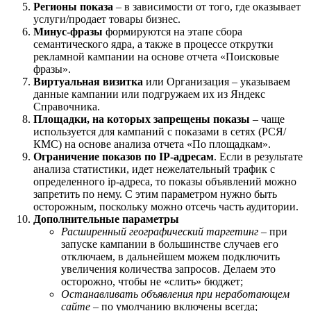
Регионы показа
– в зависимости от того, где оказывает
услуги/продает товары бизнес.
Минус-фразы
формируются на этапе сбора
семантического ядра, а также в процессе открутки
рекламной кампании на основе отчета «Поисковые
фразы».
Виртуальная визитка
или Организация – указываем
данные кампании или подгружаем их из Яндекс
Справочника.
Площадки, на которых запрещены показы
– чаще
используется для кампаний с показами в сетях (РСЯ/
КМС) на основе анализа отчета «По площадкам».
Ограничение показов по IP-адресам
. Если в результате
анализа статистики, идет нежелательный трафик с
определенного ip-адреса, то показы объявлений можно
запретить по нему. С этим параметром нужно быть
осторожным, поскольку можно отсечь часть аудитории.
Дополнительные параметры
Расширенный географический таргетинг
– при
запуске кампании в большинстве случаев его
отключаем, в дальнейшем можем подключить
увеличения количества запросов. Делаем это
осторожно, чтобы не «слить» бюджет;
Останавливать объявления при неработающем
сайте
– по умолчанию включены всегда;