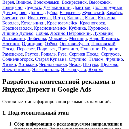
Верея
,
Видное
,
Волоколамск
,
Воскресенск
,
Высоковск
,
Голицыно
,
Дедовск
,
Дзержинский
,
Дмитров
,
Долгопрудный
,
Домодедово
,
Дрезна
,
Дубна
,
Егорьевск
,
Жуковский
,
Зарайск
,
Звенигород
,
Ивантеевка
,
Истра
,
Кашира
,
Клин
,
Коломна
,
Королев
,
Котельники
,
Красноармейск
,
Красногорск
,
Краснозаводск
,
Краснознаменск
,
Кубинка
,
Куровское
,
Ликино-Дулёво
,
Лобня
,
Лосино-Петровский
,
Луховицы
,
Лыткарино
,
Люберцы
,
Можайск
,
Мытищи
,
Наро-Фоминск
,
Ногинск
,
Одинцово
,
Озёры
,
Орехово-Зуево
,
Павловский
Посад
,
Пересвет
,
Подольск
,
Протвино
,
Пушкино
,
Пущино
,
Раменское
,
Реутов
,
Рошаль
,
Руза
,
Сергиев Посад
,
Серпухов
,
Солнечногорск
,
Старая Купавна
,
Ступино
,
Талдом
,
Фрязино
,
Химки
,
Хотьково
,
Черноголовка
,
Чехов
,
Шатура
,
Щёлково
,
Электрогорск
,
Электросталь
,
Электроугли
,
Яхрома
.
Разработка контекстной рекламы в
Яндекс Директ и Google Ads
Основные этапы формирования рекламных кампаний:
1. Подготовительный этап
Cбор информации о рекламируемом направлении и