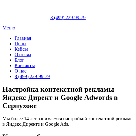
Skip
to
content
8 (499) 229-99-79
Меню
Главная
Цены
Кейсы
Отзывы
Блог
Контакты
О нас
8 (499) 229-99-79
Настройка контекстной рекламы
Яндекс Директ и Google Adwords в
Серпухове
Мы более 14 лет занимаемся настройкой контекстной рекламы
в Яндекс.Директе и Google Ads.