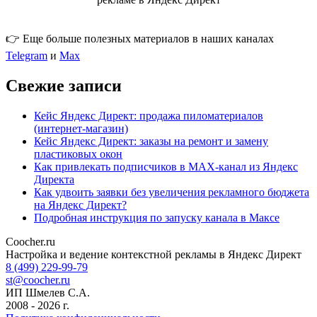
👉 Еще больше полезных материалов в наших каналах
Telegram
и
Max
Свежие записи
Кейс Яндекс Директ: продажа пиломатериалов
(интернет-магазин)
Кейс Яндекс Директ: заказы на ремонт и замену
пластиковых окон
Как привлекать подписчиков в MAX-канал из Яндекс
Директа
Как удвоить заявки без увеличения рекламного бюджета
на Яндекс Директ?
Подробная инструкция по запуску канала в Максе
Coocher.ru
Amphibious Theme by
TemplatePocket
⋅
Powered by
WordPress
Настройка и ведение контекстной рекламы в Яндекс Директ
8 (499) 229-99-79
st@coocher.ru
ИП Шмелев С.А.
2008 - 2026 г.