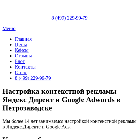
Skip
to
content
8 (499) 229-99-79
Меню
Главная
Цены
Кейсы
Отзывы
Блог
Контакты
О нас
8 (499) 229-99-79
Настройка контекстной рекламы
Яндекс Директ и Google Adwords в
Петрозаводске
Мы более 14 лет занимаемся настройкой контекстной рекламы
в Яндекс.Директе и Google Ads.