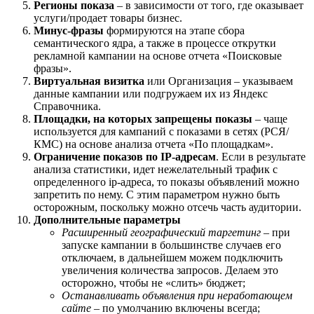
Регионы показа
– в зависимости от того, где оказывает
услуги/продает товары бизнес.
Минус-фразы
формируются на этапе сбора
семантического ядра, а также в процессе открутки
рекламной кампании на основе отчета «Поисковые
фразы».
Виртуальная визитка
или Организация – указываем
данные кампании или подгружаем их из Яндекс
Справочника.
Площадки, на которых запрещены показы
– чаще
используется для кампаний с показами в сетях (РСЯ/
КМС) на основе анализа отчета «По площадкам».
Ограничение показов по IP-адресам
. Если в результате
анализа статистики, идет нежелательный трафик с
определенного ip-адреса, то показы объявлений можно
запретить по нему. С этим параметром нужно быть
осторожным, поскольку можно отсечь часть аудитории.
Дополнительные параметры
Расширенный географический таргетинг
– при
запуске кампании в большинстве случаев его
отключаем, в дальнейшем можем подключить
увеличения количества запросов. Делаем это
осторожно, чтобы не «слить» бюджет;
Останавливать объявления при неработающем
сайте
– по умолчанию включены всегда;