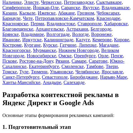
Нальчике
,
Элисте
,
Черкесске
,
Петрозаводске
,
Сыктывкаре
,
Симферополе
,
Йошкар-Оле
,
Саранске
,
Якутске
,
Владикавказе
,
Казани
,
Кызыле
,
Ижевске
,
Абакане
,
Грозном
,
Чебоксарах
,
Барнауле
,
Чите
,
Петропавловске-Камчатском
,
Краснодаре
,
Красноярске
,
Перми
,
Владивостоке
,
Ставрополе
,
Хабаровске
,
Благовещенске
,
Архангельске
,
Астрахани
,
Белгороде
,
Брянске
,
Владимире
,
Волгограде
,
Вологде
,
Воронеже
,
Иванове
,
Иркутске
,
Калининграде
,
Калуге
,
Кемерове
,
Кирове
,
Костроме
,
Кургане
,
Курске
,
Гатчине
,
Липецке
,
Магадане
,
Красногорске
,
Мурманске
,
Нижнем Новгороде
,
Великом
Новгороде
,
Новосибирске
,
Омске
,
Оренбурге
,
Орле
,
Пензе
,
Пскове
,
Ростове-на-Дону
,
Рязани
,
Самаре
,
Саратове
,
Южно-
Сахалинске
,
Екатеринбурге
,
Смоленске
,
Тамбове
,
Твери
,
Томске
,
Туле
,
Тюмени
,
Ульяновске
,
Челябинске
,
Ярославле
,
Санкт-Петербурге
,
Севастополе
,
Биробиджане
,
Нарьян-Маре
,
Ханты-Мансийске
,
Анадыре
,
Салехарде
.
Разработка контекстной рекламы в
Яндекс Директ и Google Ads
Основные этапы формирования рекламных кампаний:
1. Подготовительный этап