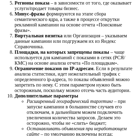
Регионы показа
– в зависимости от того, где оказывает
услуги/продает товары бизнес.
Минус-фразы
формируются на этапе сбора
семантического ядра, а также в процессе открутки
рекламной кампании на основе отчета «Поисковые
фразы».
Виртуальная визитка
или Организация – указываем
данные кампании или подгружаем их из Яндекс
Справочника.
Площадки, на которых запрещены показы
– чаще
используется для кампаний с показами в сетях (РСЯ/
КМС) на основе анализа отчета «По площадкам».
Ограничение показов по IP-адресам
. Если в результате
анализа статистики, идет нежелательный трафик с
определенного ip-адреса, то показы объявлений можно
запретить по нему. С этим параметром нужно быть
осторожным, поскольку можно отсечь часть аудитории.
Дополнительные параметры
Расширенный географический таргетинг
– при
запуске кампании в большинстве случаев его
отключаем, в дальнейшем можем подключить
увеличения количества запросов. Делаем это
осторожно, чтобы не «слить» бюджет;
Останавливать объявления при неработающем
сайте
– по умолчанию включены всегда;