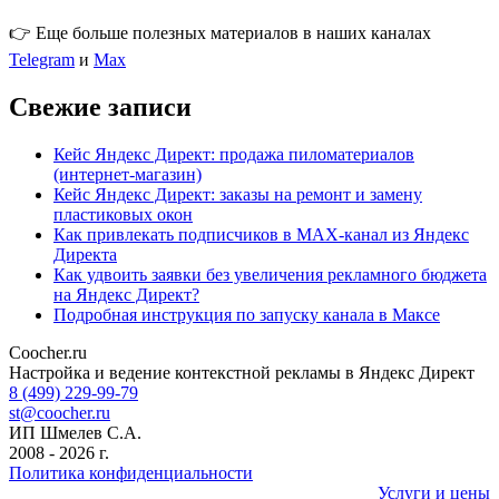
👉 Еще больше полезных материалов в наших каналах
Telegram
и
Max
Свежие записи
Кейс Яндекс Директ: продажа пиломатериалов
(интернет-магазин)
Кейс Яндекс Директ: заказы на ремонт и замену
пластиковых окон
Как привлекать подписчиков в MAX-канал из Яндекс
Директа
Как удвоить заявки без увеличения рекламного бюджета
на Яндекс Директ?
Подробная инструкция по запуску канала в Максе
Coocher.ru
Amphibious Theme by
TemplatePocket
⋅
Powered by
WordPress
Настройка и ведение контекстной рекламы в Яндекс Директ
8 (499) 229-99-79
st@coocher.ru
ИП Шмелев С.А.
2008 - 2026 г.
Политика конфиденциальности
Услуги и цены