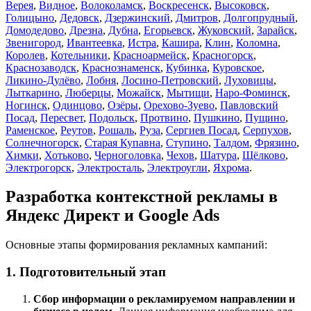
Верея
,
Видное
,
Волоколамск
,
Воскресенск
,
Высоковск
,
Голицыно
,
Дедовск
,
Дзержинский
,
Дмитров
,
Долгопрудный
,
Домодедово
,
Дрезна
,
Дубна
,
Егорьевск
,
Жуковский
,
Зарайск
,
Звенигород
,
Ивантеевка
,
Истра
,
Кашира
,
Клин
,
Коломна
,
Королев
,
Котельники
,
Красноармейск
,
Красногорск
,
Краснозаводск
,
Краснознаменск
,
Кубинка
,
Куровское
,
Ликино-Дулёво
,
Лобня
,
Лосино-Петровский
,
Луховицы
,
Лыткарино
,
Люберцы
,
Можайск
,
Мытищи
,
Наро-Фоминск
,
Ногинск
,
Одинцово
,
Озёры
,
Орехово-Зуево
,
Павловский
Посад
,
Пересвет
,
Подольск
,
Протвино
,
Пушкино
,
Пущино
,
Раменское
,
Реутов
,
Рошаль
,
Руза
,
Сергиев Посад
,
Серпухов
,
Солнечногорск
,
Старая Купавна
,
Ступино
,
Талдом
,
Фрязино
,
Химки
,
Хотьково
,
Черноголовка
,
Чехов
,
Шатура
,
Щёлково
,
Электрогорск
,
Электросталь
,
Электроугли
,
Яхрома
.
Разработка контекстной рекламы в
Яндекс Директ и Google Ads
Основные этапы формирования рекламных кампаний:
1. Подготовительный этап
Cбор информации о рекламируемом направлении и