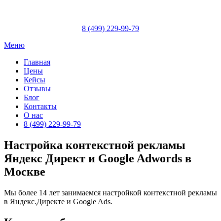
Skip
to
content
8 (499) 229-99-79
Меню
Главная
Цены
Кейсы
Отзывы
Блог
Контакты
О нас
8 (499) 229-99-79
Настройка контекстной рекламы
Яндекс Директ и Google Adwords в
Москве
Мы более 14 лет занимаемся настройкой контекстной рекламы
в Яндекс.Директе и Google Ads.