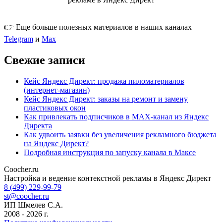
👉 Еще больше полезных материалов в наших каналах
Telegram
и
Max
Свежие записи
Кейс Яндекс Директ: продажа пиломатериалов
(интернет-магазин)
Кейс Яндекс Директ: заказы на ремонт и замену
пластиковых окон
Как привлекать подписчиков в MAX-канал из Яндекс
Директа
Как удвоить заявки без увеличения рекламного бюджета
на Яндекс Директ?
Подробная инструкция по запуску канала в Максе
Coocher.ru
Amphibious Theme by
TemplatePocket
⋅
Powered by
WordPress
Настройка и ведение контекстной рекламы в Яндекс Директ
8 (499) 229-99-79
st@coocher.ru
ИП Шмелев С.А.
2008 - 2026 г.