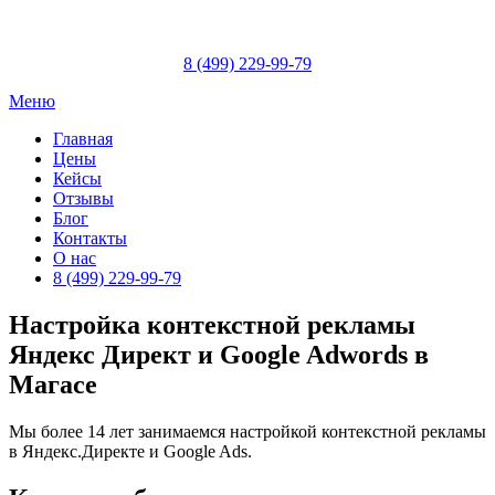
Skip
to
content
8 (499) 229-99-79
Меню
Главная
Цены
Кейсы
Отзывы
Блог
Контакты
О нас
8 (499) 229-99-79
Настройка контекстной рекламы
Яндекс Директ и Google Adwords в
Магасе
Мы более 14 лет занимаемся настройкой контекстной рекламы
в Яндекс.Директе и Google Ads.