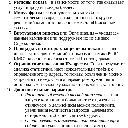
Регионы показа
– в зависимости от того, где оказывает
услуги/продает товары бизнес.
Минус-фразы
формируются на этапе сбора
семантического ядра, а также в процессе открутки
рекламной кампании на основе отчета «Поисковые
фразы».
Виртуальная визитка
или Организация – указываем
данные кампании или подгружаем их из Яндекс
Справочника.
Площадки, на которых запрещены показы
– чаще
используется для кампаний с показами в сетях (РСЯ/
КМС) на основе анализа отчета «По площадкам».
Ограничение показов по IP-адресам
. Если в результате
анализа статистики, идет нежелательный трафик с
определенного ip-адреса, то показы объявлений можно
запретить по нему. С этим параметром нужно быть
осторожным, поскольку можно отсечь часть аудитории.
Дополнительные параметры
Расширенный географический таргетинг
– при
запуске кампании в большинстве случаев его
отключаем, в дальнейшем можем подключить
увеличения количества запросов. Делаем это
осторожно, чтобы не «слить» бюджет;
Останавливать объявления при неработающем
сайте
– по умолчанию включены всегда;