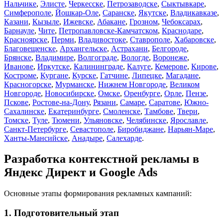
Нальчике
,
Элисте
,
Черкесске
,
Петрозаводске
,
Сыктывкаре
,
Симферополе
,
Йошкар-Оле
,
Саранске
,
Якутске
,
Владикавказе
,
Казани
,
Кызыле
,
Ижевске
,
Абакане
,
Грозном
,
Чебоксарах
,
Барнауле
,
Чите
,
Петропавловске-Камчатском
,
Краснодаре
,
Красноярске
,
Перми
,
Владивостоке
,
Ставрополе
,
Хабаровске
,
Благовещенске
,
Архангельске
,
Астрахани
,
Белгороде
,
Брянске
,
Владимире
,
Волгограде
,
Вологде
,
Воронеже
,
Иванове
,
Иркутске
,
Калининграде
,
Калуге
,
Кемерове
,
Кирове
,
Костроме
,
Кургане
,
Курске
,
Гатчине
,
Липецке
,
Магадане
,
Красногорске
,
Мурманске
,
Нижнем Новгороде
,
Великом
Новгороде
,
Новосибирске
,
Омске
,
Оренбурге
,
Орле
,
Пензе
,
Пскове
,
Ростове-на-Дону
,
Рязани
,
Самаре
,
Саратове
,
Южно-
Сахалинске
,
Екатеринбурге
,
Смоленске
,
Тамбове
,
Твери
,
Томске
,
Туле
,
Тюмени
,
Ульяновске
,
Челябинске
,
Ярославле
,
Санкт-Петербурге
,
Севастополе
,
Биробиджане
,
Нарьян-Маре
,
Ханты-Мансийске
,
Анадыре
,
Салехарде
.
Разработка контекстной рекламы в
Яндекс Директ и Google Ads
Основные этапы формирования рекламных кампаний:
1. Подготовительный этап