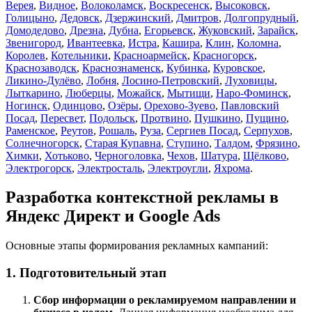
Верея
,
Видное
,
Волоколамск
,
Воскресенск
,
Высоковск
,
Голицыно
,
Дедовск
,
Дзержинский
,
Дмитров
,
Долгопрудный
,
Домодедово
,
Дрезна
,
Дубна
,
Егорьевск
,
Жуковский
,
Зарайск
,
Звенигород
,
Ивантеевка
,
Истра
,
Кашира
,
Клин
,
Коломна
,
Королев
,
Котельники
,
Красноармейск
,
Красногорск
,
Краснозаводск
,
Краснознаменск
,
Кубинка
,
Куровское
,
Ликино-Дулёво
,
Лобня
,
Лосино-Петровский
,
Луховицы
,
Лыткарино
,
Люберцы
,
Можайск
,
Мытищи
,
Наро-Фоминск
,
Ногинск
,
Одинцово
,
Озёры
,
Орехово-Зуево
,
Павловский
Посад
,
Пересвет
,
Подольск
,
Протвино
,
Пушкино
,
Пущино
,
Раменское
,
Реутов
,
Рошаль
,
Руза
,
Сергиев Посад
,
Серпухов
,
Солнечногорск
,
Старая Купавна
,
Ступино
,
Талдом
,
Фрязино
,
Химки
,
Хотьково
,
Черноголовка
,
Чехов
,
Шатура
,
Щёлково
,
Электрогорск
,
Электросталь
,
Электроугли
,
Яхрома
.
Разработка контекстной рекламы в
Яндекс Директ и Google Ads
Основные этапы формирования рекламных кампаний:
1. Подготовительный этап
Cбор информации о рекламируемом направлении и