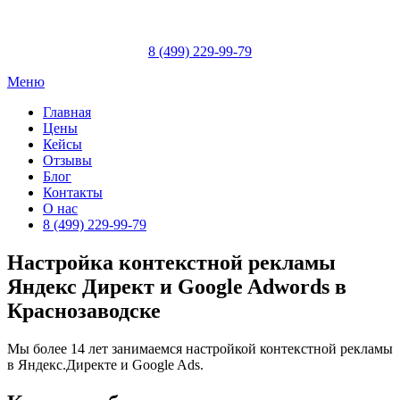
Skip
to
content
8 (499) 229-99-79
Меню
Главная
Цены
Кейсы
Отзывы
Блог
Контакты
О нас
8 (499) 229-99-79
Настройка контекстной рекламы
Яндекс Директ и Google Adwords в
Краснозаводске
Мы более 14 лет занимаемся настройкой контекстной рекламы
в Яндекс.Директе и Google Ads.