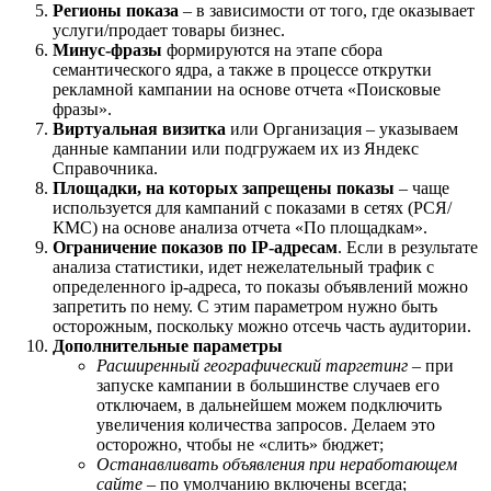
Регионы показа
– в зависимости от того, где оказывает
услуги/продает товары бизнес.
Минус-фразы
формируются на этапе сбора
семантического ядра, а также в процессе открутки
рекламной кампании на основе отчета «Поисковые
фразы».
Виртуальная визитка
или Организация – указываем
данные кампании или подгружаем их из Яндекс
Справочника.
Площадки, на которых запрещены показы
– чаще
используется для кампаний с показами в сетях (РСЯ/
КМС) на основе анализа отчета «По площадкам».
Ограничение показов по IP-адресам
. Если в результате
анализа статистики, идет нежелательный трафик с
определенного ip-адреса, то показы объявлений можно
запретить по нему. С этим параметром нужно быть
осторожным, поскольку можно отсечь часть аудитории.
Дополнительные параметры
Расширенный географический таргетинг
– при
запуске кампании в большинстве случаев его
отключаем, в дальнейшем можем подключить
увеличения количества запросов. Делаем это
осторожно, чтобы не «слить» бюджет;
Останавливать объявления при неработающем
сайте
– по умолчанию включены всегда;