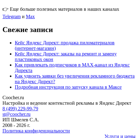
👉 Еще больше полезных материалов в наших каналах
Telegram
и
Max
Свежие записи
Кейс Яндекс Директ: продажа пиломатериалов
(интернет-магазин)
Кейс Яндекс Директ: заказы на ремонт и замену
пластиковых окон
Как привлекать подписчиков в MAX-канал из Яндекс
Директа
Как удвоить заявки без увеличения рекламного бюджета
на Яндекс Директ?
Подробная инструкция по запуску канала в Максе
Coocher.ru
Amphibious Theme by
TemplatePocket
⋅
Powered by
WordPress
Настройка и ведение контекстной рекламы в Яндекс Директ
8 (499) 229-99-79
st@coocher.ru
ИП Шмелев С.А.
2008 - 2026 г.
Политика конфиденциальности
Услуги и цены