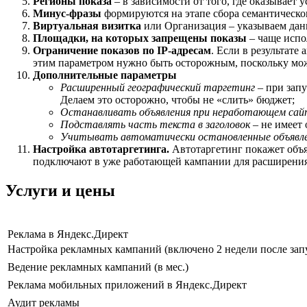
Регионы показа
– в зависимости от того, где оказывает 
Минус-фразы
формируются на этапе сбора семантическог
Виртуальная визитка
или Организация – указываем дан
Площадки, на которых запрещены показы
– чаще испо
Ограничение показов по IP-адресам
. Если в результате
этим параметром нужно быть осторожным, поскольку мож
Дополнительные параметры
Расширенный географический таргетинг
– при запу
Делаем это осторожно, чтобы не «слить» бюджет;
Останавливать объявления при неработающем сай
Подставлять часть текста в заголовок
– не имеет 
Учитывать автоматически остановленные объявл
Настройка автотаргетинга.
Автотаргетинг покажет объя
подключают в уже работающей кампании для расширения о
Услуги и цены
Реклама в Яндекс.Директ
Настройка рекламных кампаний (включено 2 недели после зап
Ведение рекламных кампаний (в мес.)
Реклама мобильных приложений в Яндекс.Директ
Аудит рекламы