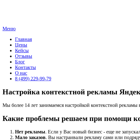
Skip
to
content
Меню
Главная
Цены
Кейсы
Отзывы
Блог
Контакты
О нас
8 (499) 229-99-79
Настройка контекстной рекламы Яндекс
Мы более 14 лет занимаемся настройкой контекстной рекламы в
Какие проблемы решаем при помощи к
Нет рекламы
. Если у Вас новый бизнес - еще не запуска
Мало заказов
. Вы настраивали рекламу сами или подрядч