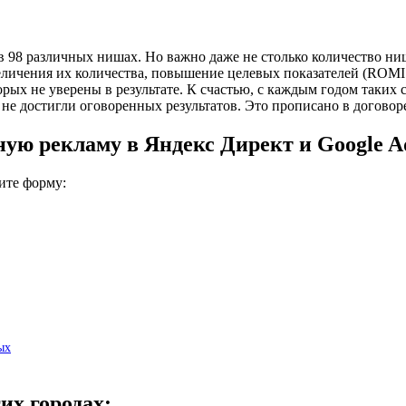
 в 98 различных нишах. Но важно даже не столько количество ни
личения их количества, повышение целевых показателей (ROMI и
торых не уверены в результате. К счастью, с каждым годом таких 
 не достигли оговоренных результатов. Это прописано в договор
ую рекламу в Яндекс Директ и Google A
ите форму:
ых
их городах: