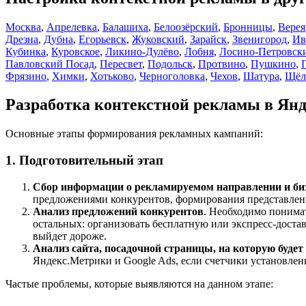
Москва
,
Апрелевка
,
Балашиха
,
Белоозёрский
,
Бронницы
,
Верея
Дрезна
,
Дубна
,
Егорьевск
,
Жуковский
,
Зарайск
,
Звенигород
,
Ив
Кубинка
,
Куровское
,
Ликино-Дулёво
,
Лобня
,
Лосино-Петровск
Павловский Посад
,
Пересвет
,
Подольск
,
Протвино
,
Пушкино
,
Фрязино
,
Химки
,
Хотьково
,
Черноголовка
,
Чехов
,
Шатура
,
Щёл
Разработка контекстной рекламы в Янд
Основные этапы формирования рекламных кампаний:
1. Подготовительный этап
Cбор информации о рекламируемом направлении и биз
предложениями конкурентов, формирования представлени
Анализ предложений конкурентов
. Необходимо понимат
остальных: организовать бесплатную или экспресс-доставку
выйдет дороже.
Анализ сайта, посадочной страницы, на которую буде
Яндекс.Метрики и Google Ads, если счетчики установлены
Частые проблемы, которые выявляются на данном этапе: