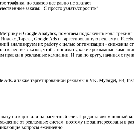
тво трафика, но заказов все равно не хватает
чественные заказы: "Я просто узнать/спросить"
Метрику и Google Analytics, помогаем подключить колл-трекинг 
 Яндекс.Директ, Google Ads и таргетированную рекламу в Facebo
аний анализируем их работу с целью оптимизации - снижения с
ю о качестве заказов, чтобы понимать, какие рекламные кампан
м правки в рекламные кампании. И так по кругу, начиная с пункт
 Ads, а также таргетированной рекламы в VK, Mytarget, FB, Ins
плату по карте или на расчетный счет. Предоставляем полный 
граждение от рекламных систем, поэтому не заинтересованы в ра
озникающие вопросы ежедневно