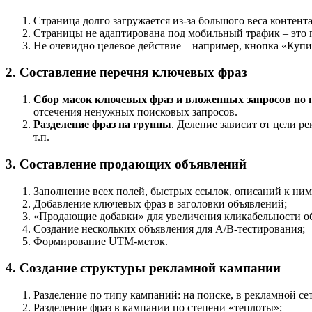
Страница долго загружается из-за большого веса контент
Страницы не адаптирована под мобильный трафик – это п
Не очевидно целевое действие – например, кнопка «Купит
2. Составление перечня ключевых фраз
Сбор масок ключевых фраз и вложенных запросов по 
отсечения ненужных поисковых запросов.
Разделение фраз на группы
. Деление зависит от цели р
т.п.
3. Составление продающих объявлений
Заполнение всех полей, быстрых ссылок, описаний к ним,
Добавление ключевых фраз в заголовки объявлений;
«Продающие добавки» для увеличения кликабельности о
Создание нескольких объявления для A/B-тестирования;
Формирование UTM-меток.
4. Создание структуры рекламной кампании
Разделение по типу кампаний: на поиске, в рекламной се
Разделение фраз в кампании по степени «теплоты»;