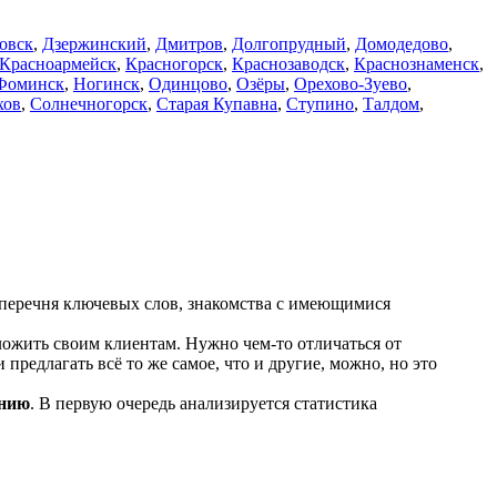
овск
,
Дзержинский
,
Дмитров
,
Долгопрудный
,
Домодедово
,
Красноармейск
,
Красногорск
,
Краснозаводск
,
Краснознаменск
,
Фоминск
,
Ногинск
,
Одинцово
,
Озёры
,
Орехово-Зуево
,
хов
,
Солнечногорск
,
Старая Купавна
,
Ступино
,
Талдом
,
 перечня ключевых слов, знакомства с имеющимися
ложить своим клиентам. Нужно чем-то отличаться от
 предлагать всё то же самое, что и другие, можно, но это
ению
. В первую очередь анализируется статистика