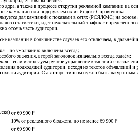
услуги/продает товары бизнес.
о ядра, а также в процессе открутки рекламной кампании на ос
ные кампании или подгружаем их из Яндекс Справочника.
льзуется для кампаний с показами в сетях (РСЯ/КМС) на основе
 анализа статистики, идет нежелательный трафик с определенного
но отсечь часть аудитории.
ске кампании в большинстве случаев его отключаем, в дальней
те
– по умолчанию включены всегда;
особого значения, второй заголовок изначально всегда задаём;
ения
– если используем ручное управление кампаний с назначени
вления подходящей аудитории, исходя из текстов объявлений и
хвата аудитории. С автотарегтингом нужно быть аккуратным и 
уска)
от 69 900 ₽
10% от рекламного бюджета, но не менее 69 900 ₽
от 69 900 ₽