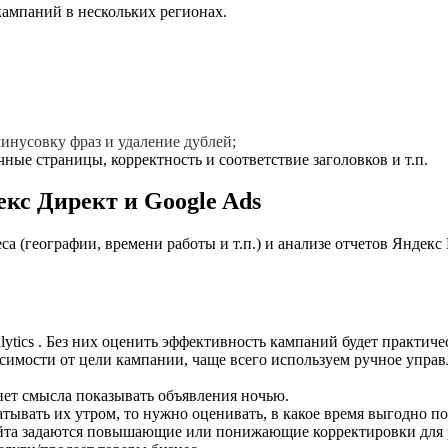
кампаний в нескольких регионах.
минусовку фраз и удаление дублей;
ые страницы, корректность и соответствие заголовков и т.п.
кс Директ и Google Ads
(географии, времени работы и т.п.) и анализе отчетов Яндекс М
lytics . Без них оценить эффективность кампаний будет практич
исимости от цели кампании, чаще всего используем ручное управ
нет смысла показывать объявления ночью.
атывать их утром, то нужно оценивать, в какое время выгодно п
сайта задаются повышающие или понижающие корректировки для р