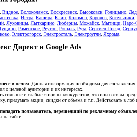
,
Видное
,
Волоколамск
,
Воскресенск
,
Высоковск
,
Голицыно
,
Дед
антеевка
,
Истра
,
Кашира
,
Клин
,
Коломна
,
Королев
,
Котельники
,
ий
,
Луховицы
,
Лыткарино
,
Люберцы
,
Можайск
,
Мытищи
,
Наро-
Пущино
,
Раменское
,
Реутов
,
Рошаль
,
Руза
,
Сергиев Посад
,
Серпу
ково
,
Электрогорск
,
Электросталь
,
Электроугли
,
Яхрома
.
екс Директ и Google Ads
несе в целом
. Данная информация необходима для составления
я о целевой аудитории и их интересах.
ь сильные и слабые стороны конкурентов, что они готовы пред
, придумать акции, скидки от объема и т.п. Действовать в лоб и
т попадать пользователь, перешедший по рекламному объявл
 на сайте.