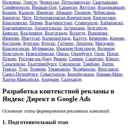
Нальчике
,
Элисте
,
Черкесске
,
Петрозаводске
,
Сыктывкаре
,
Симферополе
,
Йошкар-Оле
,
Саранске
,
Якутске
,
Владикавказе
,
Казани
,
Кызыле
,
Ижевске
,
Абакане
,
Грозном
,
Чебоксарах
,
Барнауле
,
Чите
,
Петропавловске-Камчатском
,
Краснодаре
,
Красноярске
,
Перми
,
Владивостоке
,
Ставрополе
,
Хабаровске
,
Благовещенске
,
Архангельске
,
Астрахани
,
Белгороде
,
Брянске
,
Владимире
,
Волгограде
,
Вологде
,
Воронеже
,
Иванове
,
Иркутске
,
Калининграде
,
Калуге
,
Кемерове
,
Кирове
,
Костроме
,
Кургане
,
Курске
,
Гатчине
,
Липецке
,
Магадане
,
Красногорске
,
Мурманске
,
Нижнем Новгороде
,
Великом
Новгороде
,
Новосибирске
,
Омске
,
Оренбурге
,
Орле
,
Пензе
,
Пскове
,
Ростове-на-Дону
,
Рязани
,
Самаре
,
Саратове
,
Южно-
Сахалинске
,
Екатеринбурге
,
Смоленске
,
Тамбове
,
Твери
,
Томске
,
Туле
,
Тюмени
,
Ульяновске
,
Челябинске
,
Ярославле
,
Санкт-Петербурге
,
Севастополе
,
Биробиджане
,
Нарьян-Маре
,
Ханты-Мансийске
,
Анадыре
,
Салехарде
.
Разработка контекстной рекламы в
Яндекс Директ и Google Ads
Основные этапы формирования рекламных кампаний:
1. Подготовительный этап