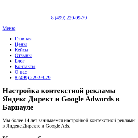
Skip
to
content
8 (499) 229-99-79
Меню
Главная
Цены
Кейсы
Отзывы
Блог
Контакты
О нас
8 (499) 229-99-79
Настройка контекстной рекламы
Яндекс Директ и Google Adwords в
Барнауле
Мы более 14 лет занимаемся настройкой контекстной рекламы
в Яндекс.Директе и Google Ads.