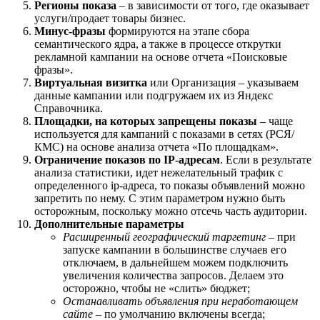
Регионы показа
– в зависимости от того, где оказывает
услуги/продает товары бизнес.
Минус-фразы
формируются на этапе сбора
семантического ядра, а также в процессе открутки
рекламной кампании на основе отчета «Поисковые
фразы».
Виртуальная визитка
или Организация – указываем
данные кампании или подгружаем их из Яндекс
Справочника.
Площадки, на которых запрещены показы
– чаще
используется для кампаний с показами в сетях (РСЯ/
КМС) на основе анализа отчета «По площадкам».
Ограничение показов по IP-адресам
. Если в результате
анализа статистики, идет нежелательный трафик с
определенного ip-адреса, то показы объявлений можно
запретить по нему. С этим параметром нужно быть
осторожным, поскольку можно отсечь часть аудитории.
Дополнительные параметры
Расширенный географический таргетинг
– при
запуске кампании в большинстве случаев его
отключаем, в дальнейшем можем подключить
увеличения количества запросов. Делаем это
осторожно, чтобы не «слить» бюджет;
Останавливать объявления при неработающем
сайте
– по умолчанию включены всегда;