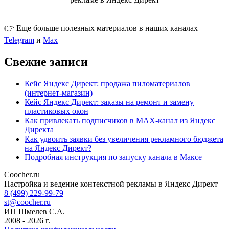
👉 Еще больше полезных материалов в наших каналах
Telegram
и
Max
Свежие записи
Кейс Яндекс Директ: продажа пиломатериалов
(интернет-магазин)
Кейс Яндекс Директ: заказы на ремонт и замену
пластиковых окон
Как привлекать подписчиков в MAX-канал из Яндекс
Директа
Как удвоить заявки без увеличения рекламного бюджета
на Яндекс Директ?
Подробная инструкция по запуску канала в Максе
Coocher.ru
Amphibious Theme by
TemplatePocket
⋅
Powered by
WordPress
Настройка и ведение контекстной рекламы в Яндекс Директ
8 (499) 229-99-79
st@coocher.ru
ИП Шмелев С.А.
2008 - 2026 г.