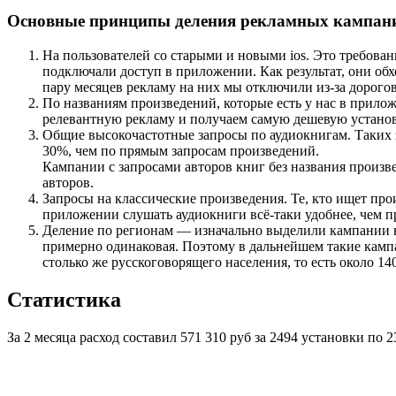
Основные принципы деления рекламных кампан
На пользователей со старыми и новыми ios. Это требован
подключали доступ в приложении. Как результат, они обхо
пару месяцев рекламу на них мы отключили из-за дорого
По названиям произведений, которые есть у нас в прило
релевантную рекламу и получаем самую дешевую установ
Общие высокочастотные запросы по аудиокнигам. Таких з
30%, чем по прямым запросам произведений.
Кампании с запросами авторов книг без названия произв
авторов.
Запросы на классические произведения. Те, кто ищет пр
приложении слушать аудиокниги всё-таки удобнее, чем про
Деление по регионам — изначально выделили кампании н
примерно одинаковая. Поэтому в дальнейшем такие камп
столько же русскоговорящего населения, то есть около 14
Статистика
За 2 месяца расход составил 571 310 руб за 2494 установки по 2