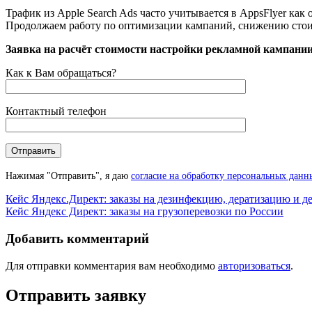
Трафик из Apple Search Ads часто учитывается в AppsFlyer как 
Продолжаем работу по оптимизации кампаний, снижению стои
Posted in
Заявка на расчёт стоимости настройки рекламной кампании
Кейсы
Как к Вам обращаться?
Контактный телефон
Нажимая "Отправить", я даю
согласие на обработку персональных данн
Навигация
Кейс Яндекс.Директ: заказы на дезинфекцию, дератизацию и 
Кейс Яндекс Директ: заказы на грузоперевозки по России
по
записям
Добавить комментарий
Для отправки комментария вам необходимо
авторизоваться
.
Отправить заявку