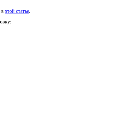
A в
этой статье
.
овку: