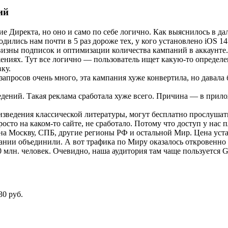
ий
ие Директа, но оно и само по себе логично. Как выяснилось в д
дились нам почти в 5 раз дороже тех, у кого установлено iOS 1
визны подписок и оптимизации количества кампаний в аккаунте.
жениях. Тут все логично — пользователь ищет какую-то определе
ку.
апросов очень много, эта кампания хуже конвертила, но давала
едений. Такая реклама сработала хуже всего. Причина — в при
оизведения классической литературы, могут бесплатно прослушат
сто на каком-то сайте, не сработало. Потому что доступ у нас 
а Москву, СПБ, другие регионы РФ и остальной Мир. Цена уста
ании объединили. А вот трафика по Миру оказалось откровенно 
0 млн. человек. Очевидно, наша аудитория там чаще пользуется 
30 руб.