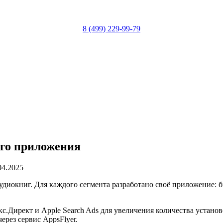
8 (499) 229-99-79
ого приложения
.04.2025
иокниг. Для каждого сегмента разработано своё приложение: би
кс.Директ и Apple Search Ads для увеличения количества устан
рез сервис AppsFlyer.