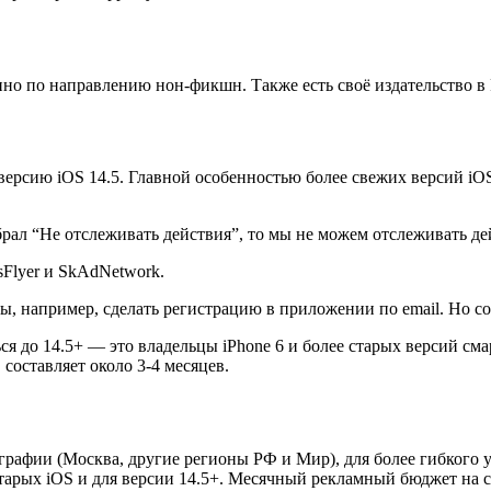
но по направлению нон-фикшн. Также есть своё издательство в
версию iOS 14.5. Главной особенностью более свежих версий iO
рал “Не отслеживать действия”, то мы не можем отслеживать де
sFlyer и SkAdNetwork.
, например, сделать регистрацию в приложении по email. Но соб
ся до 14.5+ — это владельцы iPhone 6 и более старых версий см
составляет около 3-4 месяцев.
графии (Москва, другие регионы РФ и Мир), для более гибкого 
арых iOS и для версии 14.5+. Месячный рекламный бюджет на ста