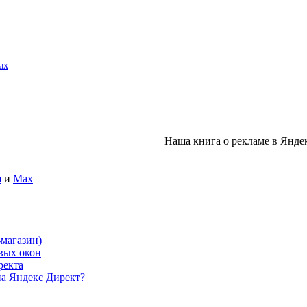
ых
Наша книга о рекламе в Янде
m
и
Max
-магазин)
овых окон
ректа
на Яндекс Директ?