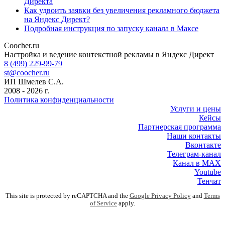
Директа
Как удвоить заявки без увеличения рекламного бюджета
на Яндекс Директ?
Подробная инструкция по запуску канала в Максе
Coocher.ru
Amphibious Theme by
TemplatePocket
⋅
Powered by
WordPress
Настройка и ведение контекстной рекламы в Яндекс Директ
8 (499) 229-99-79
st@coocher.ru
ИП Шмелев С.А.
2008 - 2026 г.
Политика конфиденциальности
Услуги и цены
Кейсы
Партнерская программа
Наши контакты
Вконтакте
Телеграм-канал
Канал в MAX
Youtube
Тенчат
This site is protected by reCAPTCHA and the
Google Privacy Policy
and
Terms
of Service
apply.