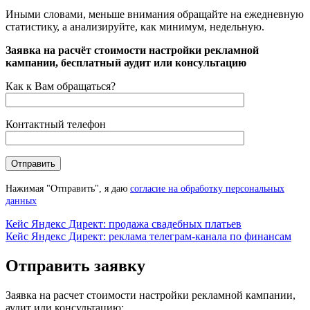
Иными словами, меньше внимания обращайте на ежедневную
статистику, а анализируйте, как минимум, недельную.
Posted in
Заявка на расчёт стоимости настройки рекламной
Блог
кампании, бесплатный аудит или консультацию
Как к Вам обращаться?
Контактный телефон
Нажимая "Отправить", я даю
согласие на обработку персональных
данных
Навигация
Кейс Яндекс Директ: продажа свадебных платьев
Кейс Яндекс Директ: реклама телеграм-канала по финансам
по
записям
Отправить заявку
Заявка на расчет стоимости настройки рекламной кампании,
аудит или консультацию: