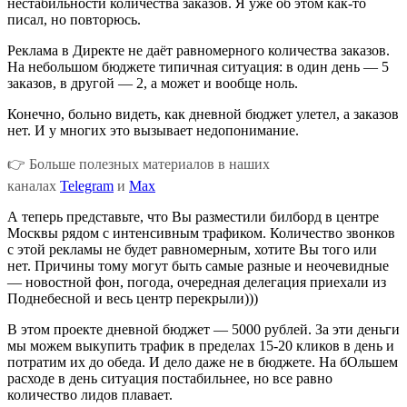
нестабильности количества заказов. Я уже об этом как-то
писал, но повторюсь.
Реклама в Директе не даёт равномерного количества заказов.
На небольшом бюджете типичная ситуация: в один день — 5
заказов, в другой — 2, а может и вообще ноль.
Конечно, больно видеть, как дневной бюджет улетел, а заказов
нет. И у многих это вызывает недопонимание.
👉 Больше полезных материалов в наших
каналах
Telegram
и
Max
А теперь представьте, что Вы разместили билборд в центре
Москвы рядом с интенсивным трафиком. Количество звонков
с этой рекламы не будет равномерным, хотите Вы того или
нет. Причины тому могут быть самые разные и неочевидные
—
новостной фон, погода, очередная делегация приехали из
Поднебесной и весь центр перекрыли
)))
В этом проекте дневной бюджет — 5000 рублей. За эти деньги
мы можем выкупить трафик в пределах 15-20 кликов в день и
потратим их до обеда. И дело даже не в бюджете. На бОльшем
расходе в день ситуация постабильнее, но все равно
количество лидов плавает.