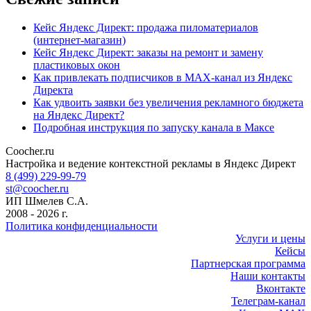
Кейс Яндекс Директ: продажа пиломатериалов
(интернет-магазин)
Кейс Яндекс Директ: заказы на ремонт и замену
пластиковых окон
Как привлекать подписчиков в MAX-канал из Яндекс
Директа
Как удвоить заявки без увеличения рекламного бюджета
на Яндекс Директ?
Подробная инструкция по запуску канала в Максе
Coocher.ru
Amphibious Theme by
TemplatePocket
⋅
Powered by
WordPress
Настройка и ведение контекстной рекламы в Яндекс Директ
8 (499) 229-99-79
st@coocher.ru
ИП Шмелев С.А.
2008 - 2026 г.
Политика конфиденциальности
Услуги и цены
Кейсы
Партнерская программа
Наши контакты
Вконтакте
Телеграм-канал