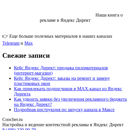
Наша книга о
рекламе в Яндекс Директ
👉 Еще больше полезных материалов в наших каналах
Telegram
и
Max
Свежие записи
Кейс Яндекс Директ: продажа пиломатериалов
(интернет-магазин)
Кейс Яндекс Директ: заказы на ремонт и замену
пластиковых окон
Как привлекать подписчиков в MAX-канал из Яндекс
Директа
Как удвоить заявки без увеличения рекламного бюджета
на Яндекс Директ?
Подробная инструкция по запуску канала в Максе
Coocher.ru
Amphibious Theme by
TemplatePocket
⋅
Powered by
WordPress
Настройка и ведение контекстной рекламы в Яндекс Директ
8 (499) 229-99-79