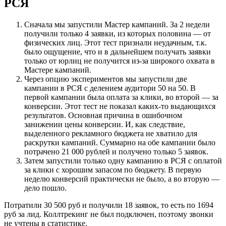
РСЯ
Сначала мы запустили Мастер кампаний. За 2 недели
получили только 4 заявки, из которых половина — от
физических лиц. Этот тест признали неудачным, т.к.
было ощущение, что и в дальнейшем получать заявки
только от юрлиц не получится из-за широкого охвата в
Мастере кампаний.
Через опцию экспериментов мы запустили две
кампании в РСЯ с делением аудитори 50 на 50. В
первой кампании была оплата за клики, во второй — за
конверсии. Этот тест не показал каких-то выдающихся
результатов. Основная причина в ошибочном
занижении цены конверсии. И, как следствие,
выделенного рекламного бюджета не хватило для
раскрутки кампаний. Суммарно на обе кампании было
потрачено 21 000 рублей и получено только 5 заявок.
Затем запустили только одну кампанию в РСЯ с оплатой
за клики с хорошим запасом по бюджету. В первую
неделю конверсий практически не было, а во вторую —
дело пошло.
Потратили 30 500 руб и получили 18 заявок, то есть по 1694
руб за лид. Коллтрекинг не был подключен, поэтому звонки
не учтены в статистике.