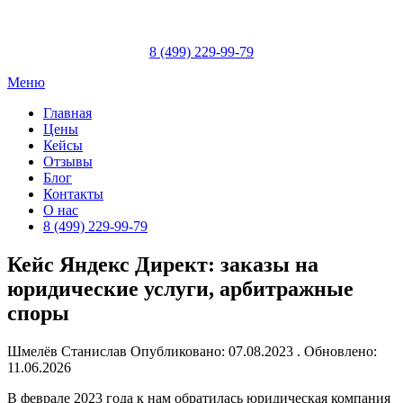
Skip
to
content
8 (499) 229-99-79
Меню
Главная
Цены
Кейсы
Отзывы
Блог
Контакты
О нас
8 (499) 229-99-79
Кейс Яндекс Директ: заказы на
юридические услуги, арбитражные
споры
Шмелёв Станислав
Опубликовано: 07.08.2023 . Обновлено:
11.06.2026
В феврале 2023 года к нам обратилась юридическая компания