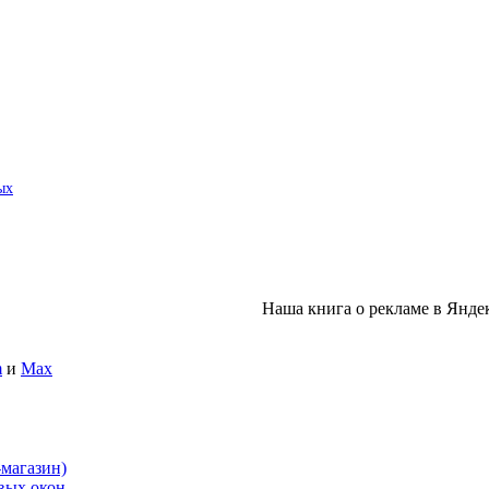
ых
Наша книга о рекламе в Янде
m
и
Max
-магазин)
овых окон