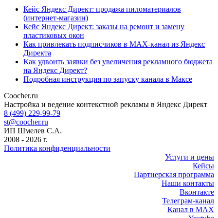
Кейс Яндекс Директ: продажа пиломатериалов
(интернет-магазин)
Кейс Яндекс Директ: заказы на ремонт и замену
пластиковых окон
Как привлекать подписчиков в MAX-канал из Яндекс
Директа
Как удвоить заявки без увеличения рекламного бюджета
на Яндекс Директ?
Подробная инструкция по запуску канала в Максе
Coocher.ru
Amphibious Theme by
TemplatePocket
⋅
Powered by
WordPress
Настройка и ведение контекстной рекламы в Яндекс Директ
8 (499) 229-99-79
st@coocher.ru
ИП Шмелев С.А.
2008 - 2026 г.
Политика конфиденциальности
Услуги и цены
Кейсы
Партнерская программа
Наши контакты
Вконтакте
Телеграм-канал
Канал в MAX