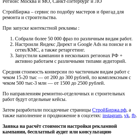
Регион: Москва и МО, Санкт-Петербург и ЛО
СтройБиржа – сервис по подобру мастеров и бригад для
ремонта и строительства.
При запуске контекстной рекламы :
Собрали более 50 000 фраз по различным видам работ.
Настроили Яндекс Директ и Google Ads на поиске и в
сетях/КМС, а также ретаргетинг.
Запустили кампании в нескольких регионах РФ +
активно работаем с различными типами аудиторий.
Средняя стоимость конверсии по частичным видам работ с
чеком 15-20 тыс — от 200 до 300 рублей, по комплексным с
чеком 500 тыс-3 млн — от 1500 до 2500 рублей.
По направлениям ремонтно-отделочных и строительных
работ будут отдельные кейсы.
Затем разработали посадочные страницы
СтройБиржа.рф
, а
также наполнение и продвижение в соцсетях:
instagram
,
vk
,
fb
.
Posted in
Заявка на расчёт стоимости настройки рекламной
Кейсы
кампании, бесплатный аудит или консультацию