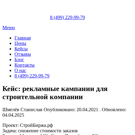
Skip
to
content
8 (499) 229-99-79
Меню
Главная
Цены
Кейсы
Отзывы
Блог
Контакты
О нас
8 (499) 229-99-79
Кейс: рекламные кампании для
строительной компании
Шмелёв Станислав
Опубликовано: 20.04.2021 . Обновлено:
04.04.2025
Проект: СтройБиржа.рф
Задача: снижение стоимости заказов