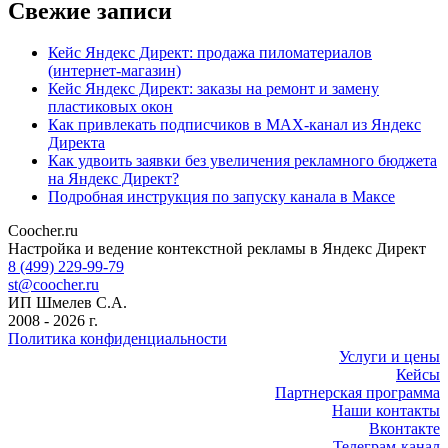
Свежие записи
Кейс Яндекс Директ: продажа пиломатериалов
(интернет-магазин)
Кейс Яндекс Директ: заказы на ремонт и замену
пластиковых окон
Как привлекать подписчиков в MAX-канал из Яндекс
Директа
Как удвоить заявки без увеличения рекламного бюджета
на Яндекс Директ?
Подробная инструкция по запуску канала в Максе
Coocher.ru
Amphibious Theme by
TemplatePocket
⋅
Powered by
WordPress
Настройка и ведение контекстной рекламы в Яндекс Директ
8 (499) 229-99-79
st@coocher.ru
ИП Шмелев С.А.
2008 - 2026 г.
Политика конфиденциальности
Услуги и цены
Кейсы
Партнерская программа
Наши контакты
Вконтакте
Телеграм-канал